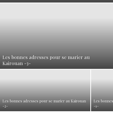
Les bonnes adresses pour se marier au
Kairouan -3-
Les bonnes adresses pour se marier au Kairouan
Les bonnes
-2-
-1-