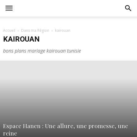
Accueil
Dans ma Région
kairouan
KAIROUAN
bons plans mariage kairouan tunisie
Espace Hanen : Une allure, une promesse, une
reine