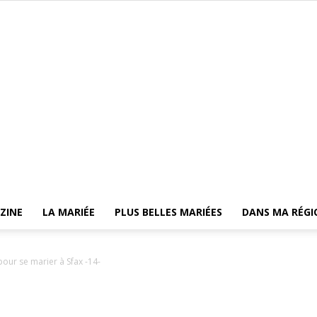
ZINE
LA MARIÉE
PLUS BELLES MARIÉES
DANS MA RÉGI
Mariage
our se marier à Sfax -14-