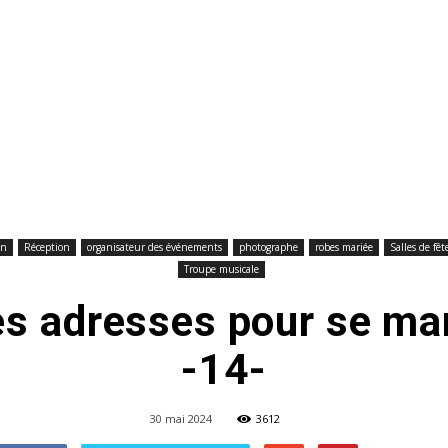
à
tout
on
Réception
organisateur des événements
photographe
robes mariée
Salles de fêt
Troupe musicale
Prix
s adresses pour se mar
-14-
30 mai 2024
3612