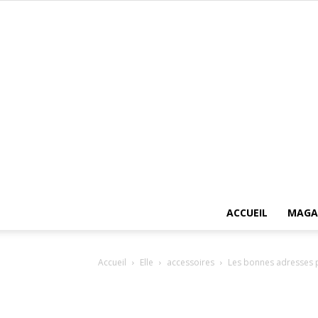
ACCUEIL
MAGA
Accueil
Elle
accessoires
Les bonnes adresses p