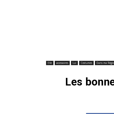
Elle
accessoires
Lui
Costumes
Dans ma Régi
Les bonne