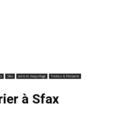
es
Sfax
soins et maquillage
Traiteur & Patisserie
ier à Sfax