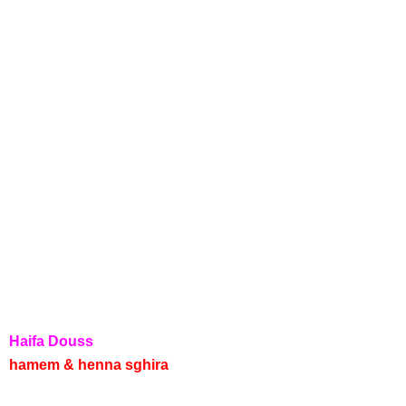
Haifa Douss
hamem & henna sghira