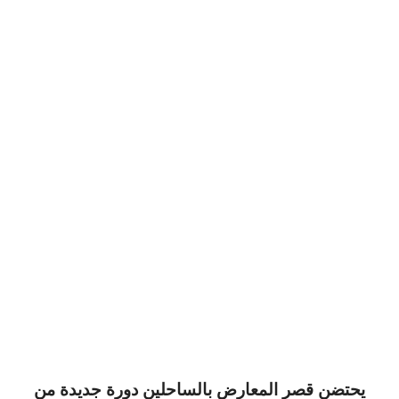
يحتضن قصر المعارض بالساحلين دورة جديدة من