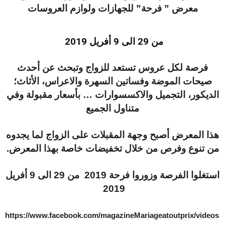
معرض ” فرحة” للجهازات ولوازم العروسات
من 29 الى 9 أفريل 2019
فرصة لكل عروس تستعد للزواج وتبحث عن أحدث
صيحات الموضة وفساتين السهرة والاعراس، الأثاث؛
الديكور، التجميل والاكسسوارات … بأسعار مقبولة وفي
متناول الجميع
هذا المعرض أصبح وجهة المقبلات على الزواج لما يجدوه
من تنوع وفرص من خلال تخفيضات خاصة بهذا المعرض.
استغلوا الفرصة وزوروا فرحة 2019 من 29 الى 9 أفريل
2019
https://www.facebook.com/magazineMariageatoutprix/videos