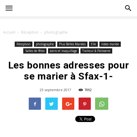
Accueil
Réception
photographe
Réception
photographe
Plus Belles Mariées
Elle
robes mariée
Salles de fêtes
soins et maquillage
Traiteur & Patisserie
Les bonnes adresses pour
se marier à Sfax-1-
23 septembre 2017
7092